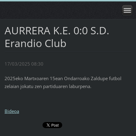
AURRERA K.E. 0:0 S.D.
Erandio Club
17/03/2025 08:30
2025eko Martxoaren 15ean Ondarroako Zaldupe futbol
zelaian jokatu zen partiduaren laburpena.
Bideoa