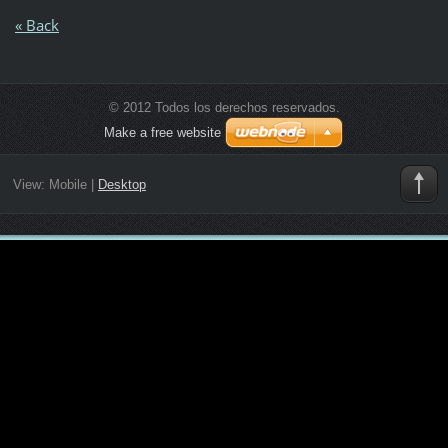
« Back
© 2012 Todos los derechos reservados.
Make a free website
View:
Mobile
|
Desktop