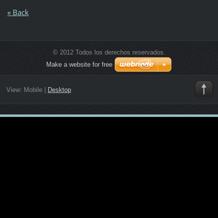
« Back
© 2012 Todos los derechos reservados.
Make a website for free
View:
Mobile
|
Desktop