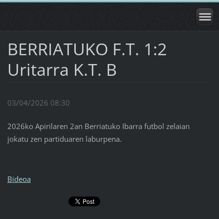
BERRIATUKO F.T. 1:2
Uritarra K.T. B
03/04/2026 08:30
2026ko Apirilaren 2an Berriatuko Ibarra futbol zelaian
jokatu zen partiduaren laburpena.
Bideoa