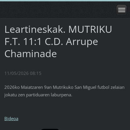
Leartineskak. MUTRIKU
F.T. 11:1 C.D. Arrupe
Chaminade
11/05/2026 08:15
2026ko Maiatzaren 9an Mutrikuko San Miguel futbol zelaian
jokatu zen partiduaren laburpena.
Bideoa