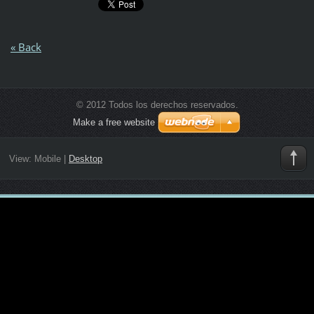
« Back
© 2012 Todos los derechos reservados.
Make a free website
View:
Mobile
|
Desktop