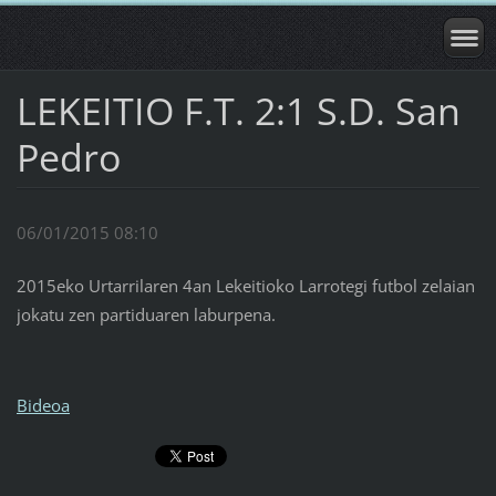
LEKEITIO F.T. 2:1 S.D. San
Pedro
06/01/2015 08:10
2015eko Urtarrilaren 4an Lekeitioko Larrotegi futbol zelaian
jokatu zen partiduaren laburpena.
Bideoa