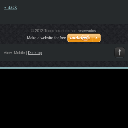
« Back
© 2012 Todos los derechos reservados.
Make a website for free
View:
Mobile
|
Desktop